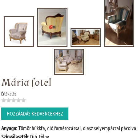
Mária fotel
Értékelés
HOZZÁADÁS KEDVENCEKHEZ
Anyaga:
Tömör bükkfa, dió furnérozással, olasz selyempáccal pácolva
Színválaszték:
Dió, tölgy