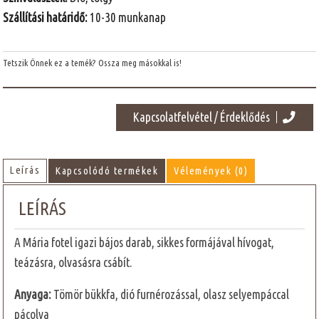
Szállítási határidő:
10-30 munkanap
Tetszik Önnek ez a temék? Ossza meg másokkal is!
Kapcsolatfelvétel / Érdeklődés
Leírás
Kapcsolódó termékek
Vélemények (0)
LEÍRÁS
A Mária fotel igazi bájos darab, sikkes formájával hívogat,
teázásra, olvasásra csábít.
Anyaga:
Tömör bükkfa, dió furnérozással, olasz selyempáccal
pácolva