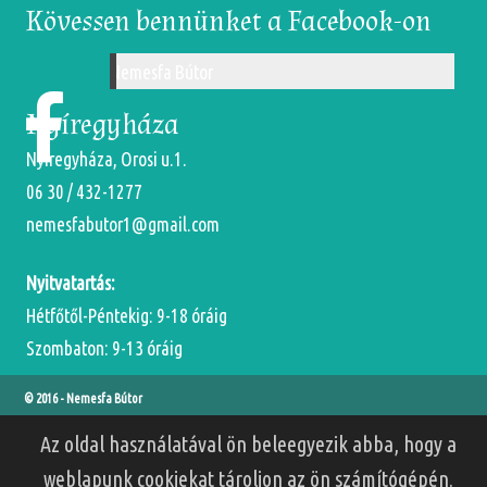
Kövessen bennünket a Facebook-on
Nemesfa Bútor
Nyíregyháza
Nyíregyháza, Orosi u.1.
06 30 / 432-1277
nemesfabutor1@gmail.com
Nyitvatartás:
Hétfőtől-Péntekig: 9-18 óráig
Szombaton: 9-13 óráig
© 2016 -
Nemesfa Bútor
Az oldal használatával ön beleegyezik abba, hogy a
weblapunk cookiekat tároljon az ön számítógépén.