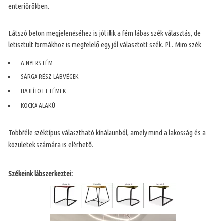
enteriőrökben.
Látszó beton megjelenéséhez is jól illik a fém lábas szék választás, de
letisztult formákhoz is megfelelő egy jól választott szék. Pl.. Miro szék
A NYERS FÉM
SÁRGA RÉSZ LÁBVÉGEK
HAJLÍTOTT FÉMEK
KOCKA ALAKÚ
Többféle széktípus választható kínálaunból, amely mind a lakosság és a
közületek számára is elérhető.
Székeink lábszerkeztei: