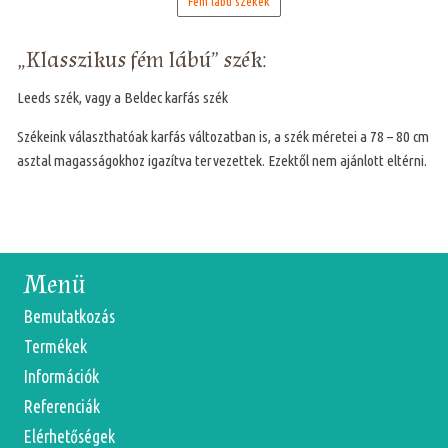
Fém lábú székek
„Klasszikus fém lábú” szék:
Leeds szék, vagy a Beldec karfás szék
Székeink választhatóak karfás változatban is, a szék méretei a 78 – 80 cm
asztal magasságokhoz igazítva tervezettek. Ezektől nem ajánlott eltérni.
Menü
Bemutatkozás
Termékek
Információk
Referenciák
Elérhetőségek