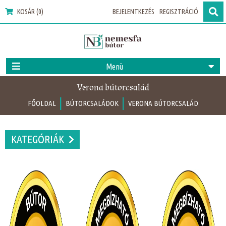
KOSÁR (0)
BEJELENTKEZÉS
REGISZTRÁCIÓ
Menü
Verona bútorcsalád
|
|
FŐOLDAL
BÚTORCSALÁDOK
VERONA BÚTORCSALÁD
KATEGÓRIÁK