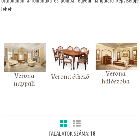
otthonában a romantika és pompa, egyedi hangulatú képviselője
lehet.
Verona
Verona
Verona étkező
hálószoba
nappali
TALÁLATOK SZÁMA:
18