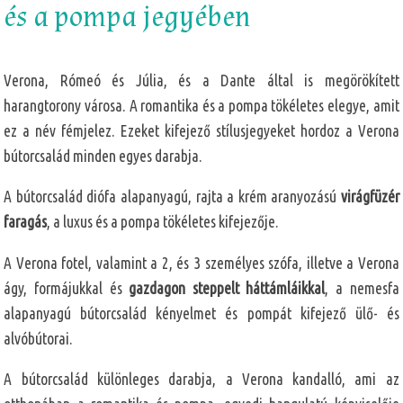
és a pompa jegyében
Verona, Rómeó és Júlia, és a Dante által is megörökített
harangtorony városa. A romantika és a pompa tökéletes elegye, amit
ez a név fémjelez. Ezeket kifejező stílusjegyeket hordoz a Verona
bútorcsalád minden egyes darabja.
A bútorcsalád diófa alapanyagú, rajta a krém aranyozású
virágfüzér
faragás
, a luxus és a pompa tökéletes kifejezője.
A Verona fotel, valamint a 2, és 3 személyes szófa, illetve a Verona
ágy, formájukkal és
gazdagon steppelt háttámláikkal
, a nemesfa
alapanyagú bútorcsalád kényelmet és pompát kifejező ülő- és
alvóbútorai.
A bútorcsalád különleges darabja, a Verona kandalló, ami az